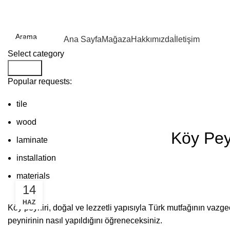
Kategoriler
Ana Sayfa
Mağaza
Hakkımızda
İletişim
Select category
Search
Popular requests:
Blog
tile
wood
Köy Peyn
laminate
installation
materials
14
HAZ
Köy peyniri, doğal ve lezzetli yapısıyla Türk mutfağının vazge
peynirinin nasıl yapıldığını öğreneceksiniz.