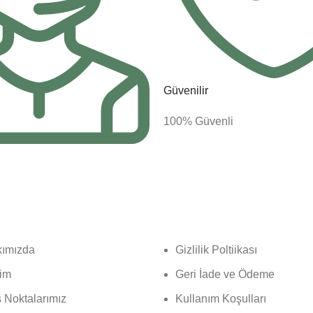
Güvenilir
100% Güvenli
al
Politikalırımız
ımızda
Gizlilik Poltiikası
şim
Geri İade ve Ödeme
ş Noktalarımız
Kullanım Koşulları