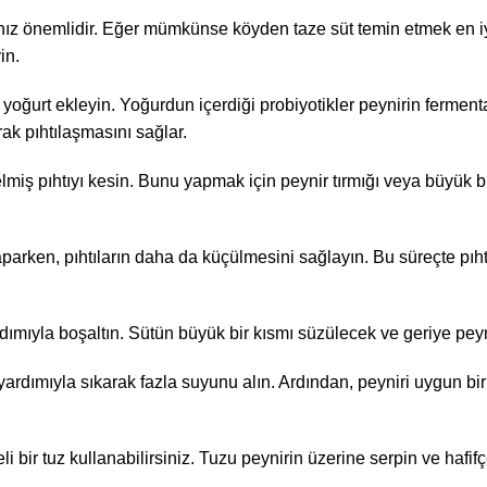
nmanız önemlidir. Eğer mümkünse köyden taze süt temin etmek en iy
in.
 yoğurt ekleyin. Yoğurdun içerdiği probiyotikler peynirin fermen
rak pıhtılaşmasını sağlar.
lmiş pıhtıyı kesin. Bunu yapmak için peynir tırmığı veya büyük b
yaparken, pıhtıların daha da küçülmesini sağlayın. Bu süreçte pıht
ardımıyla boşaltın. Sütün büyük bir kısmı süzülecek ve geriye peyn
yardımıyla sıkarak fazla suyunu alın. Ardından, peyniri uygun bir
li bir tuz kullanabilirsiniz. Tuzu peynirin üzerine serpin ve hafif