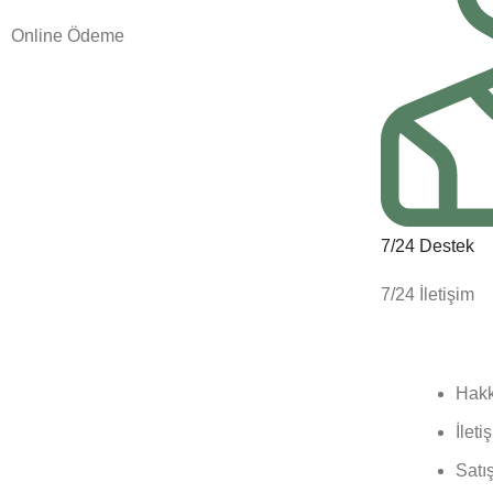
Online Ödeme
7/24 Destek
7/24 İletişim
Hakkımızda
Kurums
Sağlığınıza ve lezzetine önem veren
Hakk
şirketimiz 2009 dan beri hizmet
İleti
vermektedir. Ürünlerimiz, sıkı kalite
Satı
kontrollerinden geçer ve en iyi hijyen