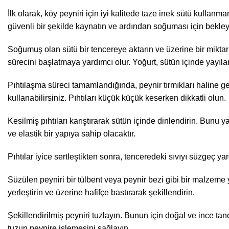
İlk olarak, köy peyniri için iyi kalitede taze inek sütü kulla
güvenli bir şekilde kaynatın ve ardından soğuması için bekley
Soğumuş olan sütü bir tencereye aktarın ve üzerine bir miktar
sürecini başlatmaya yardımcı olur. Yoğurt, sütün içinde yayıla
Pıhtılaşma süreci tamamlandığında, peynir tırmıkları haline ge
kullanabilirsiniz. Pıhtıları küçük küçük keserken dikkatli olun.
Kesilmiş pıhtıları karıştırarak sütün içinde dinlendirin. Bunu 
ve elastik bir yapıya sahip olacaktır.
Pıhtılar iyice sertleştikten sonra, tenceredeki sıvıyı süzgeç y
Süzülen peyniri bir tülbent veya peynir bezi gibi bir malzeme 
yerleştirin ve üzerine hafifçe bastırarak şekillendirin.
Şekillendirilmiş peyniri tuzlayın. Bunun için doğal ve ince tane
tuzun peynire işlemesini sağlayın.