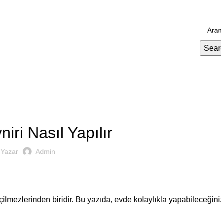
Sear
TOKSÜT
iri Nasıl Yapılır
Yazar
Admin
çilmezlerinden biridir. Bu yazıda, evde kolaylıkla yapabileceğin