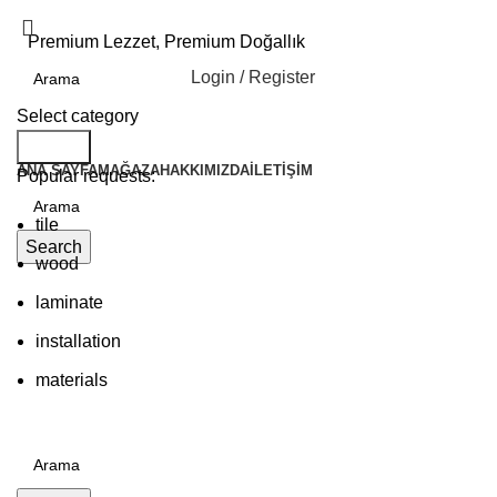
Premium Lezzet, Premium Doğallık
Login / Register
Select category
Kategoriler
Search
ANA SAYFA
MAĞAZA
HAKKIMIZDA
İLETIŞIM
Popular requests:
tile
Search
wood
laminate
installation
₺
0.00
materials