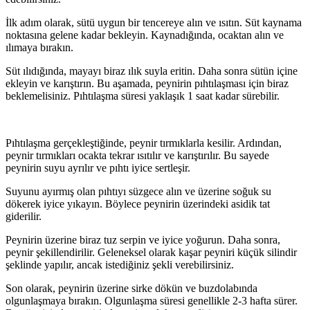
İlk adım olarak, sütü uygun bir tencereye alın ve ısıtın. Süt kaynama
noktasına gelene kadar bekleyin. Kaynadığında, ocaktan alın ve
ılımaya bırakın.
Süt ılıdığında, mayayı biraz ılık suyla eritin. Daha sonra sütün içine
ekleyin ve karıştırın. Bu aşamada, peynirin pıhtılaşması için biraz
beklemelisiniz. Pıhtılaşma süresi yaklaşık 1 saat kadar sürebilir.
Pıhtılaşma gerçekleştiğinde, peynir tırmıklarla kesilir. Ardından,
peynir tırmıkları ocakta tekrar ısıtılır ve karıştırılır. Bu sayede
peynirin suyu ayrılır ve pıhtı iyice sertleşir.
Suyunu ayırmış olan pıhtıyı süzgece alın ve üzerine soğuk su
dökerek iyice yıkayın. Böylece peynirin üzerindeki asidik tat
giderilir.
Peynirin üzerine biraz tuz serpin ve iyice yoğurun. Daha sonra,
peynir şekillendirilir. Geleneksel olarak kaşar peyniri küçük silindir
şeklinde yapılır, ancak istediğiniz şekli verebilirsiniz.
Son olarak, peynirin üzerine sirke dökün ve buzdolabında
olgunlaşmaya bırakın. Olgunlaşma süresi genellikle 2-3 hafta sürer.