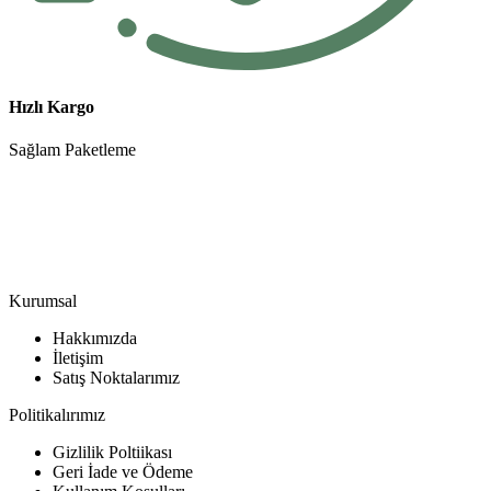
Hızlı Kargo
Sağlam Paketleme
Hakkımızda
Sağlığınıza ve lezzetine önem veren şirketimiz 2009 dan beri hizmet
vermektedir. Ürünlerimiz, sıkı kalite kontrollerinden geçer ve en iyi
hijyen standartlarına uygun olarak üretilir.
Kurumsal
Hakkımızda
İletişim
Satış Noktalarımız
Politikalırımız
Gizlilik Poltiikası
Geri İade ve Ödeme