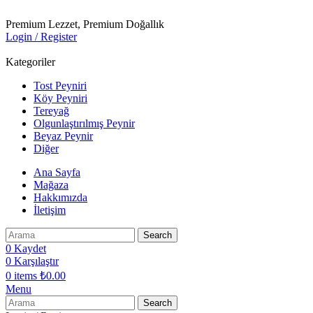
Premium Lezzet, Premium Doğallık
Login / Register
Kategoriler
Tost Peyniri
Köy Peyniri
Tereyağ
Olgunlaştırılmış Peynir
Beyaz Peynir
Diğer
Ana Sayfa
Mağaza
Hakkımızda
İletişim
Search
0
Kaydet
0
Karşılaştır
0
items
₺
0.00
Menu
Search